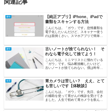
関連記事
【純正アプリ】iPhone、iPadで
趣味
書類をスキャンする方法
こんにちは。「ガウ」です。怠惰書類を
電子化したいんだけど、スキャナー使う
のは面倒くさい。スマホアプリで簡単に
取り込めないの？iPhone、iPadユーザな
ら、純正のメモアプリで書類を取り込む
ことができます。スキャナーを使うより
古いノートが捨てられない！ そ
趣味
も早く書類を取...
れなら電子化して捨てよう！
こんにちは。ミニマリストに憧れている
「ガウ」です。悩み断捨離したいけど、
古いノートが捨てられない。僕は昨年末
にいらないものを捨てました。その中
に、高校や大学時代に使っていたノー
ト、紙の資料があります。ノートや紙の
胃カメラは苦しい？ ええ、とて
健康
資料って頑張って作ったためか...
も苦しいです【体験談】
こんにちは。「ガウ」です。先日、会社
の補助を使って胃がんの検診を受けてき
ました。人生で初めて胃カメラを飲んだ
のですが、実際に体験する前は不安や疑
問がありました。疑問胃カメラって痛