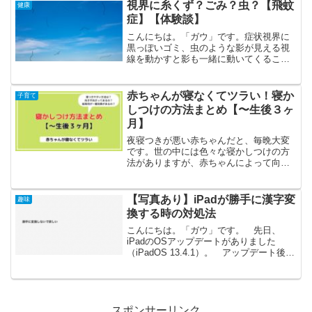
い？ 苦しい？口からと鼻からどっちが
視界に糸くず？ごみ？虫？【飛蚊
健康
いい？胃カメラをやる意味は...
症】【体験談】
こんにちは。「ガウ」です。症状視界に
黒っぽいゴミ、虫のような影が見える視
線を動かすと影も一緒に動いてくるこの
ような状態の場合、飛蚊症を発症してい
る可能性が高いです。飛蚊症とはある日
突然に、あるいは、いつの間にか目の前
赤ちゃんが寝なくてツラい！寝か
子育て
に蚊やゴミのような物が飛...
しつけの方法まとめ【〜生後３ヶ
月】
夜寝つきが悪い赤ちゃんだと、毎晩大変
です。世の中には色々な寝かしつけの方
法がありますが、赤ちゃんによって向き
不向きがあるようです。この記事では、
私が試した寝かしつけの方法と、感想を
紹介します。
【写真あり】iPadが勝手に漢字変
趣味
換する時の対処法
こんにちは。「ガウ」です。 先日、
iPadのOSアップデートがありました
（iPadOS 13.4.1）。 アップデート後、
外部キーボードで日本語入力すると、勝
手に漢字変換するようになってしまいま
した。 この記事では、iPadが勝手に漢
字変換...
スポンサーリンク