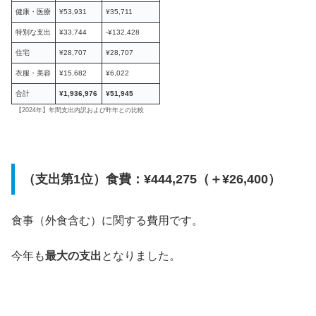
健康・医療
¥53,931
¥35,711
特別な支出
¥33,744
-¥132,428
住宅
¥28,707
¥28,707
衣服・美容
¥15,682
¥6,022
合計
¥1,936,976
¥51,945
【2024年】年間支出内訳および昨年との比較
（支出第1位）食費：¥444,275（＋¥26,400）
食事（外食含む）に関する費用です。
今年も
最大の支出
となりました。