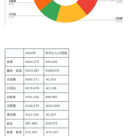
2024年
昨年からの増減
食費
¥444,275
¥26,400
趣味・娯楽
¥313,387
¥168,679
光熱費
¥300,571
-¥1,831
日用品
¥176,478
-¥1,136
自動車
¥161,030
¥89,960
交際費
¥136,575
-¥112,850
通信費
¥112,156
-¥1,927
税金
¥87,880
¥19,075
教養・教育
¥72,560
-¥72,437