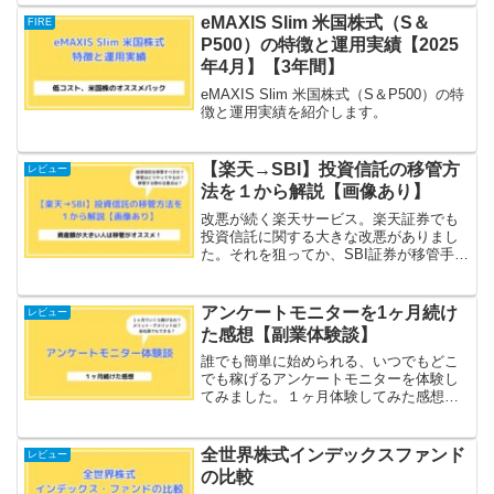
eMAXIS Slim 米国株式（S＆
FIRE
P500）の特徴と運用実績【2025
年4月】【3年間】
eMAXIS Slim 米国株式（S＆P500）の特
徴と運用実績を紹介します。
【楽天→SBI】投資信託の移管方
レビュー
法を１から解説【画像あり】
改悪が続く楽天サービス。楽天証券でも
投資信託に関する大きな改悪がありまし
た。それを狙ってか、SBI証券が移管手数
料の負担サービスを開始。楽天証券から
SBI証券への投資信託移管方法、手数料の
キャッシュバック方法を画像付で丁寧に
アンケートモニターを1ヶ月続け
レビュー
解説します。
た感想【副業体験談】
誰でも簡単に始められる、いつでもどこ
でも稼げるアンケートモニターを体験し
てみました。１ヶ月体験してみた感想を
紹介します。
全世界株式インデックスファンド
レビュー
の比較