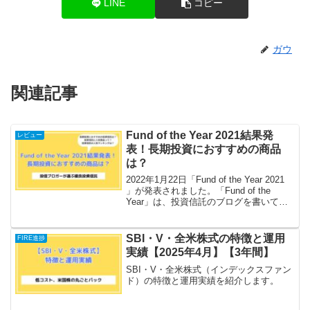
LINE
コピー
ガウ
関連記事
Fund of the Year 2021結果発
レビュー
表！長期投資におすすめの商品
は？
2022年1月22日「Fund of the Year 2021
」が発表されました。「Fund of the
Year」は、投資信託のブログを書いてい
る投信ブロガーが選ぶ優良投資信託で
す。「Fund of the Year 2021」1位〜10位
の中で長期投資におすすめの商品を紹介
SBI・V・全米株式の特徴と運用
FIRE進捗
します。
実績【2025年4月】【3年間】
SBI・V・全米株式（インデックスファン
ド）の特徴と運用実績を紹介します。