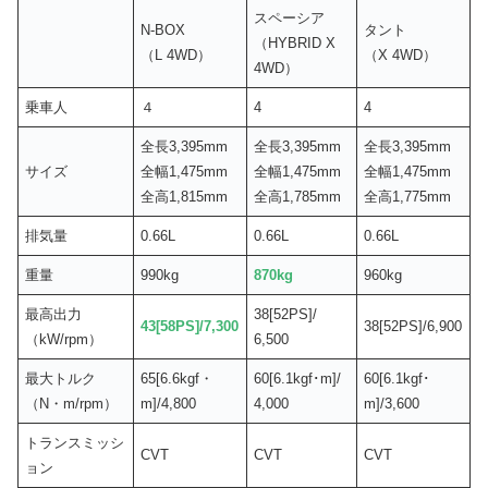
スペーシア
N-BOX
タント
（HYBRID X
（L 4WD）
（X 4WD）
4WD）
乗車人
４
4
4
全長3,395mm
全長3,395mm
全長3,395mm
サイズ
全幅1,475mm
全幅1,475mm
全幅1,475mm
全高1,815mm
全高1,785mm
全高1,775mm
排気量
0.66L
0.66L
0.66L
重量
990kg
870kg
960kg
最高出力
38[52PS]/
43[58PS]/7,300
38[52PS]/6,900
（kW/rpm）
6,500
最大トルク
65[6.6kgf・
60[6.1kgf･m]/
60[6.1kgf･
（N・m/rpm）
m]/4,800
4,000
m]/3,600
トランスミッシ
CVT
CVT
CVT
ョン