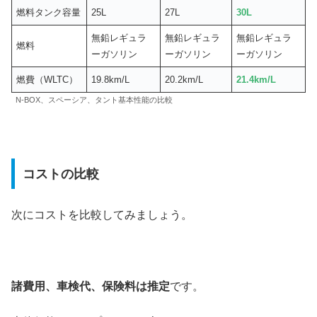
燃料タンク容量
25L
27L
30L
無鉛レギュラ
無鉛レギュラ
無鉛レギュラ
燃料
ーガソリン
ーガソリン
ーガソリン
燃費（WLTC）
19.8km/L
20.2km/L
21.4km/L
N-BOX、スペーシア、タント基本性能の比較
コストの比較
次にコストを比較してみましょう。
諸費用、車検代、保険料は推定
です。