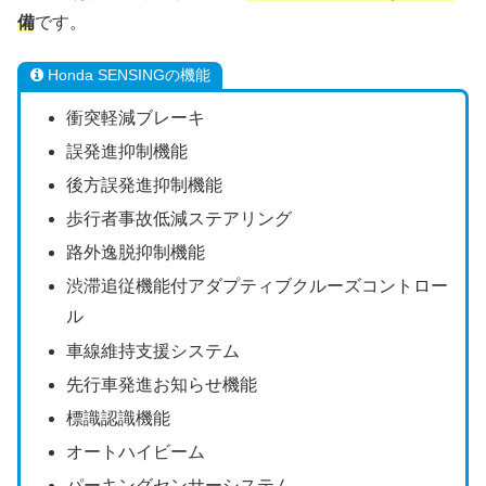
備
です。
Honda SENSINGの機能
衝突軽減ブレーキ
誤発進抑制機能
後方誤発進抑制機能
歩行者事故低減ステアリング
路外逸脱抑制機能
渋滞追従機能付アダプティブクルーズコントロー
ル
車線維持支援システム
先行車発進お知らせ機能
標識認識機能
オートハイビーム
パーキングセンサーシステム