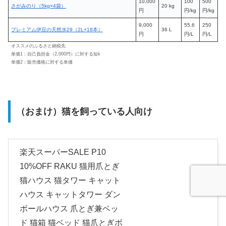
10,000
100
500
さがみのり（5kg×4袋）
20 kg
円
円/kg
円/kg
9,000
55.6
250
プレミアム伊豆の天然水29（2L×18本）
36 L
円
円/L
円/L
オススメのふるさと納税先
単価1：自己負担金（2,000円）に対する短k
単価2：販売価格に対する単価
（おまけ）猫を飼っている人向け
楽天スーパーSALE P10
10%OFF RAKU 猫用爪とぎ
猫ハウス 猫タワー キャット
ハウス キャットタワー ダン
ボールハウス 爪とぎ兼ベッ
ド 猫箱 猫ベッド 猫爪とぎボ