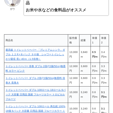
品
ガウ
お米や水などの食料品がオススメ
販売価
単価
単価
商品名
総量
格
1
2
最高級 トイレットペーパー 「プレミアムシンラ」ダ
13,000
3,840
0.5
3.4
ブル １２Ｒ×８パック ９６個 シャワートイレしっ
円
m
円/m
円/m
かり吸収 長い40ｍ（1.5倍巻）
トイレットペーパー 倍巻 ダブル 2倍(72個/50ｍ)無香
12,000
3,600
0.6
3.3
料 カラー ピンク
円
m
円/m
円/m
トイレットペーパー ダブル 2倍(72個/50m)無香料 倍
12,000
3,600
0.6
3.3
巻き 長巻き
円
m
円/m
円/m
トイレットペーパー ダブル 108ロール 18ロール 6パ
10,000
3,240
0.6
3.1
ック 大容量 日用品 国産 フルーツカラー トロピカル
円
m
円/m
円/m
フルーツ
トイレットペーパー ダブル 108ロール 再生紙 100%
10,000
3,240
0.6
3.1
18個 6パック 大容量 日用品 国産 フルーツカラー ミ