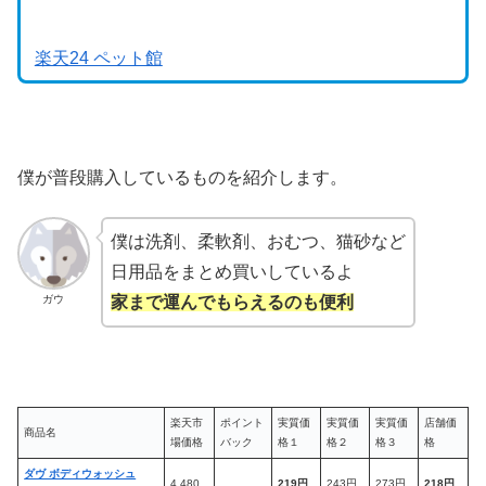
楽天24 ペット館
僕が普段購入しているものを紹介します。
僕は洗剤、柔軟剤、おむつ、猫砂など
日用品をまとめ買いしているよ
ガウ
家まで運んでもらえるのも便利
楽天市
ポイント
実質価
実質価
実質価
店舗価
商品名
場価格
バック
格１
格２
格３
格
ダヴ ボディウォッシュ
4,480
219円
243円
273円
218円