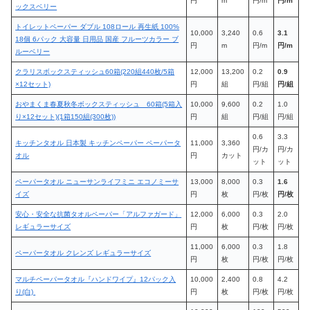
円
m
円/m
円/m
ックスベリー
トイレットペーパー ダブル 108ロール 再生紙 100%
10,000
3,240
0.6
3.1
18個 6パック 大容量 日用品 国産 フルーツカラー ブ
円
m
円/m
円/m
ルーベリー
クラリスボックスティッシュ60箱(220組440枚/5箱
12,000
13,200
0.2
0.9
×12セット)
円
組
円/組
円/組
おやまくま春夏秋冬ボックスティッシュ 60箱(5箱入
10,000
9,600
0.2
1.0
り×12セット)(1箱150組(300枚))
円
組
円/組
円/組
0.6
3.3
キッチンタオル 日本製 キッチンペーパー ペーパータ
11,000
3,360
円/カ
円/カ
オル
円
カット
ット
ット
ペーパータオル ニューサンライフミニ エコノミーサ
13,000
8,000
0.3
1.6
イズ
円
枚
円/枚
円/枚
安心・安全な抗菌タオルペーパー「アルファガード」
12,000
6,000
0.3
2.0
レギュラーサイズ
円
枚
円/枚
円/枚
11,000
6,000
0.3
1.8
ペーパータオル クレンズ レギュラーサイズ
円
枚
円/枚
円/枚
マルチペーパータオル『ハンドワイプ』12パック入
10,000
2,400
0.8
4.2
り(白)
円
枚
円/枚
円/枚