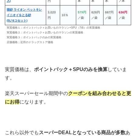
入)
円
本
本
本
／本
猫砂 ライオン ペットキレ
3,020
579
円
626円
687円
636円
イニオイをとる砂
10％
円
／袋
／袋
／袋
／袋
(5L*4コセット)
実質価格１：ポイントバック＋お買いものマラソン+SPU（7倍）の実質価格
実質価格２：ポイントバック＋お買いものマラソンの実質価格
実質価格３：ポイントバックのみの実質価格
店舗価格：近所のドラッグストア価格
実質価格は、
ポイントバック＋SPUのみを換算
していま
す。
楽天スーパーセール期間中の
クーポンを組み合わせると更
にお得
になります。
これら以外でも
スーパーDEALとなっている商品が多数
あ