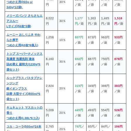
つめかえ用(360g or
30％
円
／袋
／袋
／袋
／袋
340g*12袋)
メリーズパンツ さらさらエ
6,022
1,177
1,303
1,465
1,518
アスルー
30％
円
円
／袋
円／袋
円／袋
円
／袋
Lサイズ(56枚*3個)
ムーニー おしりふき やわ
1,058
807円
873円
963円
933円
らか厚手
10％
円
／袋
／袋
／袋
／袋
つめかえ用(60枚*8個入)
トップ スーパーナノックス
高濃度 洗濯洗剤 液体
6,160
602円
667円
750円
878円
30％
詰め替え 超特大(1230g*6
円
／袋
／袋
／袋
／袋
袋セット)
ルックプラス バスタブクレ
ンジング
2,824
319円
349円
386円
383円
銀イオンプラス
20％
円
／袋
／袋
／袋
／袋
詰替 大型サイズ(800ml*6
袋セット)
キュキュット マスカットの
5,009
445円
493円
554円
526円
香り
20％
円
／個
／個
／個
／個
つめかえ用(1.38L*6コ入)
コカ・コーラ(500ml*24本
2,765
78円
／
85円／
94円／
106円
20％