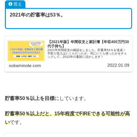
答え
2021年の貯蓄率は53％。
【2021年版】年間収支と家計簿【年収400万円30
代子持ち】
2021年年間収支の確認をしました。貯蓄率53％を達成！
手取り収入はいくらだったか、何にいくら使ったかをチェ
ックして、2022年の蓄財に活かします！
2022.01.09
ookaminote.com
貯蓄率50％以上を目標
にしています。
貯蓄率50％以上だと、15年程度でFIREできる可能性が高
い
です。